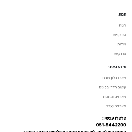
חנות
חנות
סל קניות
אודות
צרו קשר
מידע באתר
מארז בלון פורח
עיצוב חדרי בלונים
מארזים ומתנות
מארזים לגבר
צלצלו עכשיו:
051-5442200
החנות פועלת און ליין מפתח תקווה משלוחים באיזור המרכז