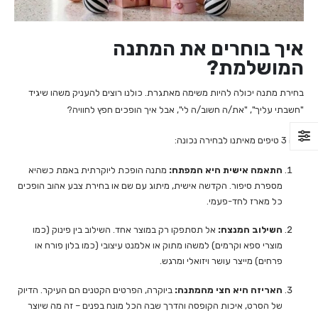
ניגודיות כהה
brightness_low
הוסף קו תחתון לקישורים
format_underlined
איך בוחרים את המתנה
סמן קישורים
font_download
המושלמת?
לאפס את כל האפשרויות
cached
בחירת מתנה יכולה להיות משימה מאתגרת. כולנו רוצים להעניק משהו שיגיד
הצהרת נגישות
"חשבתי עליך", "את/ה חשוב/ה לי", אבל איך הופכים חפץ לחוויה?
הנה 3 טיפים מאיתנו לבחירה נכונה:
התאמה אישית היא המפתח:
מתנה הופכת ליוקרתית באמת כשהיא
מספרת סיפור. הקדשה אישית, מיתוג עם שם או בחירת צבע אהוב הופכים
כל מארז לחד-פעמי.
השילוב המנצח:
אל תסתפקו רק במוצר אחד. השילוב בין פינוק (כמו
מוצרי ספא וקרמים) למשהו מתוק או אלמנט עיצובי (כמו בלון פורח או
פרחים) מייצר עושר ויזואלי ומרגש.
האריזה היא חצי מהמתנה:
ביוקרה, הפרטים הקטנים הם העיקר. הדיוק
של הסרט, איכות הקופסה והדרך שבה הכל מונח בפנים – זה מה שיוצר